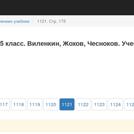
ленкин учебник
1121. Стр. 175
5 класс. Виленкин, Жохов, Чесноков. Уч
117
1118
1119
1120
1121
1122
1123
1124
11