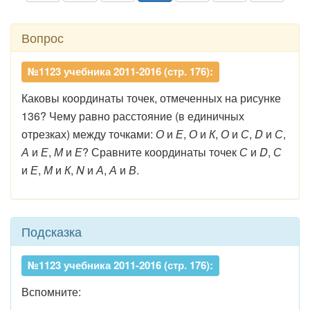
Вопрос
№1123 учебника 2011-2016 (стр. 176):
Каковы координаты точек, отмеченных на рисунке
136? Чему равно расстояние (в единичных
отрезках) между точками:
О
и
Е
,
О
и
К
,
О
и
С
,
D
и
С
,
А
и
Е
,
М
и
Е
? Сравните координаты точек
С
и
D
,
С
и
Е
,
М
и
К
,
N
и
А
,
А
и
В
.
Подсказка
№1123 учебника 2011-2016 (стр. 176):
Вспомните: