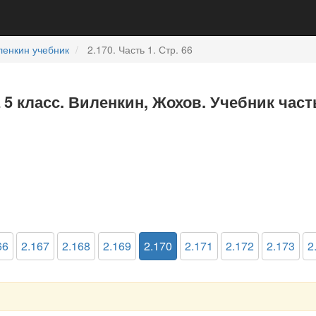
ленкин учебник
2.170. Часть 1. Стр. 66
 5 класс. Виленкин, Жохов. Учебник част
66
2.167
2.168
2.169
2.170
2.171
2.172
2.173
2