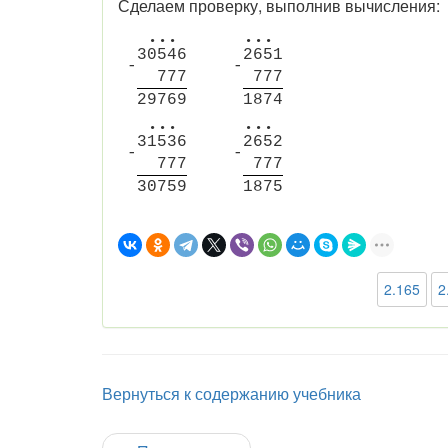
Сделаем проверку, выполнив вычисления:
•
•
•
•
•
•
3
0
5
4
6
2
6
5
1
-
-
7
7
7
7
7
7
2
9
7
6
9
1
8
7
4
•
•
•
•
•
•
3
1
5
3
6
2
6
5
2
-
-
7
7
7
7
7
7
3
0
7
5
9
1
8
7
5
2.165
2
Вернуться к содержанию учебника