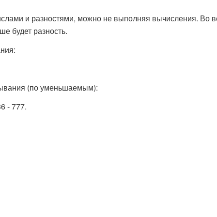
ислами и разностями, можно не выполняя вычисления. Во 
ше будет разность.
ния:
ывания (по уменьшаемым):
6 - 777.