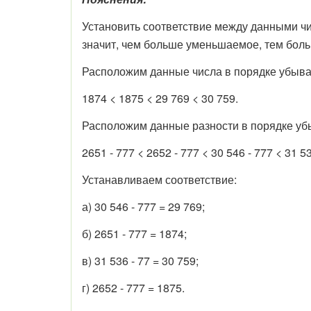
Установить соответствие между данными ч
значит, чем больше уменьшаемое, тем боль
Расположим данные числа в порядке убыва
1874 < 1875 < 29 769 < 30 759.
Расположим данные разности в порядке уб
2651 - 777 < 2652 - 777 < 30 546 - 777 < 31 53
Устанавливаем соответствие:
а) 30 546 - 777 = 29 769;
б) 2651 - 777 = 1874;
в) 31 536 - 77 = 30 759;
г) 2652 - 777 = 1875.