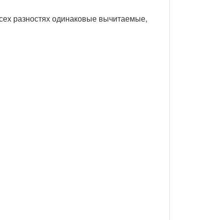
всех разностях одинаковые вычитаемые,