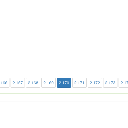
.166
2.167
2.168
2.169
2.170
2.171
2.172
2.173
2.1