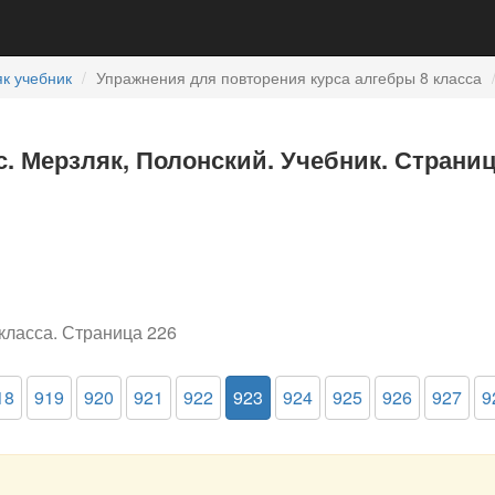
к учебник
Упражнения для повторения курса алгебры 8 класса
с. Мерзляк, Полонский. Учебник. Страниц
класса. Страница 226
18
919
920
921
922
923
924
925
926
927
9