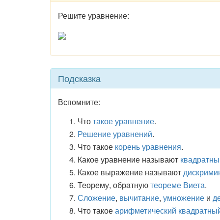
Решите уравнение:
Подсказка
Вспомните:
Что
такое уравнение
.
Решение уравнений
.
Что такое
корень уравнения
.
Какое уравнение называют
квадратн
Какое выражение называют
дискрими
Теорему, обратную
теореме Виета
.
Сложение
,
вычитание
,
умножение
и
д
Что такое
арифметический квадратный