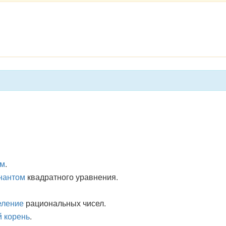
ым
.
нантом
квадратного уравнения.
еление
рациональных чисел.
 корень
.