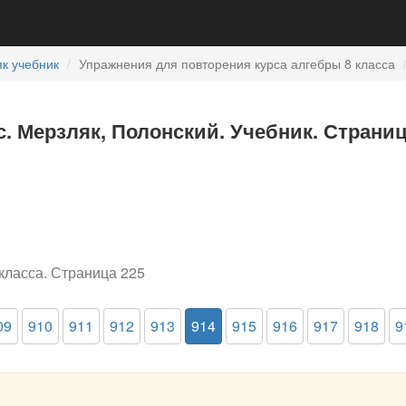
к учебник
Упражнения для повторения курса алгебры 8 класса
с. Мерзляк, Полонский. Учебник. Страниц
класса. Страница 225
09
910
911
912
913
914
915
916
917
918
9