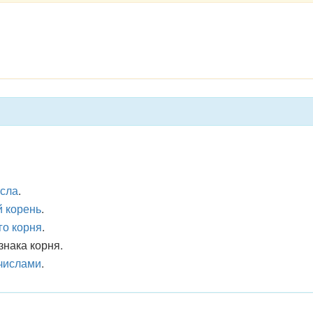
исла
.
 корень
.
го корня
.
знака корня.
числами
.