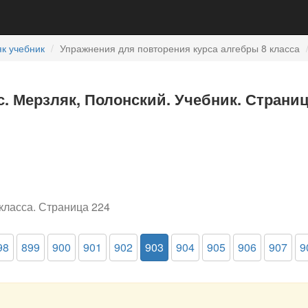
к учебник
Упражнения для повторения курса алгебры 8 класса
с. Мерзляк, Полонский. Учебник. Страниц
класса. Страница 224
98
899
900
901
902
903
904
905
906
907
9