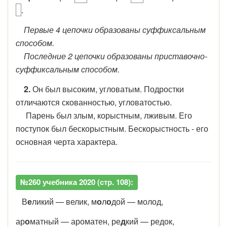
.
Первые 4 цепочки образованы суффиксальным
способом.
Последние 2 цепочки образованы приставочно-
суффиксальным способом.
2.
Он был высоким, угловатым. Подростки
отличаются скованностью, угловатостью.
Парень был злым, корыстным, лживым. Его
поступок был бескорыстным. Бескорыстность - его
основная черта характера.
№260 учебника 2020 (стр. 108):
В
е
ликий — велик, м
о
л
о
дой — молод,
ар
о
матный — ароматен, ре
д
кий — редок,