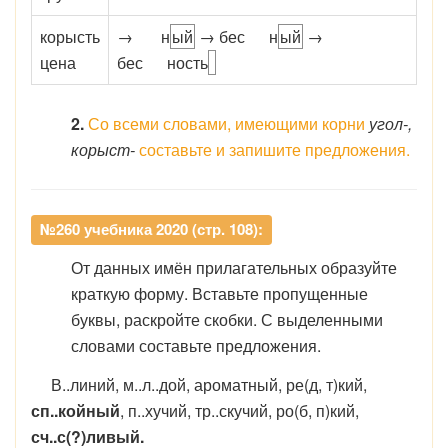
корысть
→
н
ый
→ бес
н
ый
→
цена
бес
н
ость
2.
Со всеми словами, имеющими корни
угол-,
корыст-
составьте и запишите предложения.
№260 учебника 2020 (стр. 108):
От данных имён прилагательных образуйте
краткую форму. Вставьте пропущенные
буквы, раскройте скобки. С выделенными
словами составьте предложения.
В..линий, м..л..дой, ароматный, ре(д, т)кий,
сп..койный
, п..хучий, тр..скучий, ро(б, п)кий,
сч..с(?)ливый.