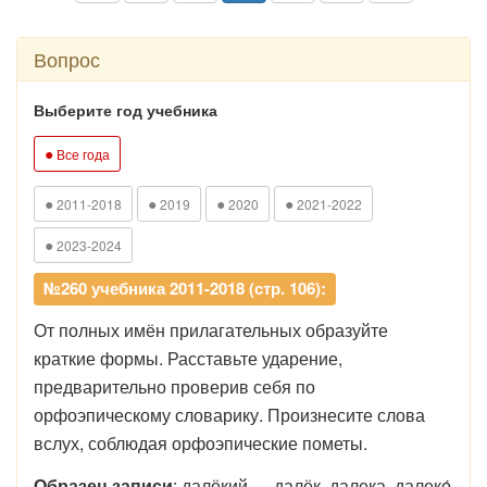
Вопрос
Выберите год учебника
●
Все года
●
●
●
●
2011-2018
2019
2020
2021-2022
●
2023-2024
№260 учебника 2011-2018 (стр. 106):
От полных имён прилагательных образуйте
краткие формы. Расставьте ударение,
предварительно проверив себя по
орфоэпическому словарику. Произнесите слова
вслух, соблюдая орфоэпические пометы.
Образец записи
: далёкий — далёк, далека, далеко́