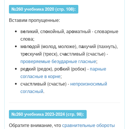
№260 учебника 2020 (стр. 108):
Вставим пропущенные:
в
е
ликий, сп
о
койный, ар
о
матный - словарные
слова;
м
о
л
о
дой (молод, моложе), п
а
хучий (пахнуть),
тр
е
скучий (треск), сч
а
стливый (счастье) -
проверяемые безударные гласные
;
ре
д
кий (редок), ро
б
кий (робок) -
парные
согласные в корне
;
счас
т
ливый (счастье) -
непроизносимый
согласный
.
№260 учебника 2023-2024 (стр. 98):
Обратите внимание, что
сравнительные обороты