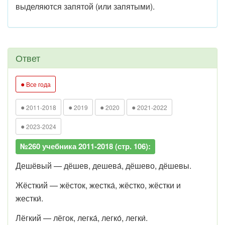
выделяются запятой (или запятыми).
Ответ
●
Все года
●
●
●
●
2011-2018
2019
2020
2021-2022
●
2023-2024
№260 учебника 2011-2018 (стр. 106):
Дешёвый — дёшев, дешева́, дёшево, дёшевы.
Жёсткий — жёсток, жестка́, жёстко, жёстки и
жестки́.
Лёгкий — лёгок, легка́, легко́, легки́.