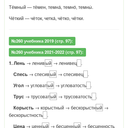
Тёмный — тёмен, темна́, темно́, темны́.
Чёткий — чёток, четка́, чётко, чётки.
№260 учебника 2019 (стр. 97):
№260 учебника 2021-2022 (стр. 97):
1. Лень
→
лен
ив
ый
→
лен
ивец
.
Спесь
→
спес
ив
ый
→
спес
ивец
.
Угол
→
угл
оват
ый
→
угл
оват
ость
.
Трус
→
трус
оват
ый
→
трус
оват
ость
.
Корысть
→
корыст
н
ый →
бес
корыст
н
ый
→
бес
корыст
н
ость
.
Цена
→
цен
н
ый
→
бес
цен
н
ый
→
бес
цен
н
ость