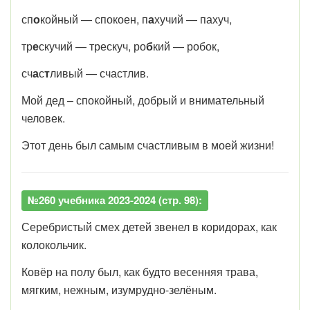
сп
о
койный — спокоен, п
а
хучий — пахуч,
тр
е
скучий — трескуч, ро
б
кий — робок,
сч
а
с
т
ливый — счастлив.
Мой дед – спокойный, добрый и внимательный
человек.
Этот день был самым счастливым в моей жизни!
№260 учебника 2023-2024 (стр. 98):
Серебристый смех детей звенел в коридорах, как
колокольчик.
Ковёр на полу был, как будто весенняя трава,
мягким, нежным, изумрудно-зелёным.