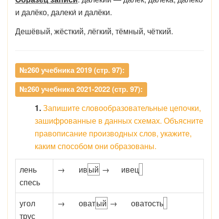
и далёко, далеки́ и далёки.
Дешёвый, жёсткий, лёгкий, тёмный, чёткий.
№260 учебника 2019 (стр. 97):
№260 учебника 2021-2022 (стр. 97):
1.
Запишите словообразовательные цепочки,
зашифрованные в данных схемах. Объясните
правописание производных слов, укажите,
каким способом они образованы.
лень
→
ив
ый
→
ив
ец
спесь
угол
→
оват
ый
→
оват
ость
трус