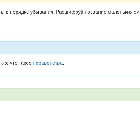
еты в порядке убывания. Расшифруй название маленьких см
также что такое
неравенства
.