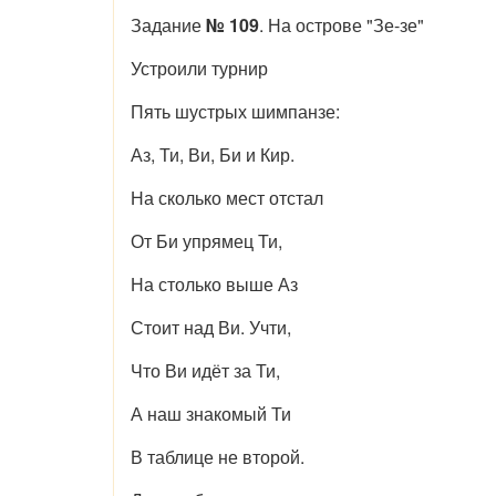
Задание
№ 109
. На острове "Зе-зе"
Устроили турнир
Пять шустрых шимпанзе:
Аз, Ти, Ви, Би и Кир.
На сколько мест отстал
От Би упрямец Ти,
На столько выше Аз
Стоит над Ви. Учти,
Что Ви идёт за Ти,
А наш знакомый Ти
В таблице не второй.