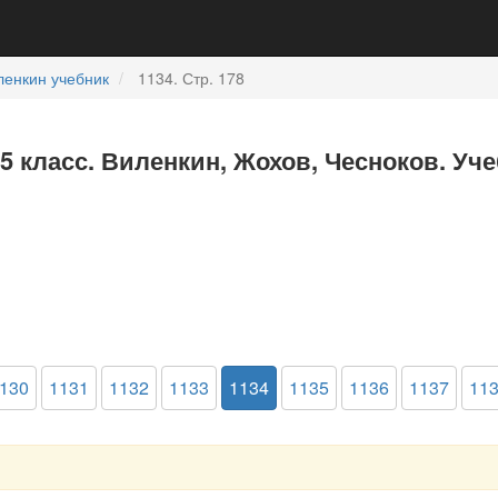
ленкин учебник
1134. Стр. 178
5 класс. Виленкин, Жохов, Чесноков. Уч
130
1131
1132
1133
1134
1135
1136
1137
11