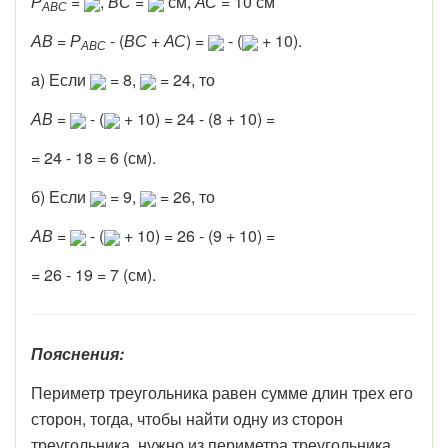
Р
=
,
ВС
=
см,
АС
= 10 см
АВС
АВ
=
Р
- (
ВС
+
АС
) =
- (
+ 10).
АВС
а) Если
= 8,
= 24, то
АВ
=
- (
+ 10) = 24 - (8 + 10) =
= 24 - 18 = 6 (см).
б) Если
= 9,
= 26, то
АВ
=
- (
+ 10) = 26 - (9 + 10) =
= 26 - 19 = 7 (см).
Пояснения:
Периметр треугольника равен сумме длин трех его
сторон, тогда, чтобы найти одну из сторон
треугольника, нужно из периметра треугольника