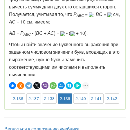
вычесть сумму длин двух его оставшихся сторон.
Получается, учитывая то, что
Р
=
,
ВС
=
см,
АВС
АС
= 10 см, имеем:
АВ
=
Р
- (
ВС
+
АС
) =
- (
+ 10).
АВС
Чтобы найти значение буквенного выражения при
заданном числовом значении букв, входящих в это
выражение, нужно буквы заменить
соответствующими им числами и выполнить
вычисления.
2.136
2.137
2.138
2.139
2.140
2.141
2.142
Вернуться к содержанию учебника