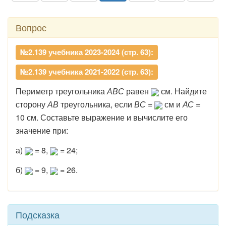
Вопрос
№2.139 учебника 2023-2024 (стр. 63):
№2.139 учебника 2021-2022 (стр. 63):
Периметр треугольника
АВС
равен
см. Найдите
сторону
АВ
треугольника, если
ВС
=
см и
АС
=
10 см. Составьте выражение и вычислите его
значение при:
а)
= 8,
= 24;
б)
= 9,
= 26.
Подсказка