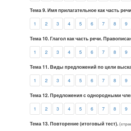
Тема 9. Имя прилагательное как часть реч
1
2
3
4
5
6
7
8
9
Тема 10. Глагол как часть речи. Правопис
1
2
3
4
5
6
7
8
9
Тема 11. Виды предложений по цели выск
1
2
3
4
5
6
7
8
9
Тема 12. Предложения с однородными чл
1
2
3
4
5
6
7
8
9
Тема 13. Повторение (итоговый тест).
(стра