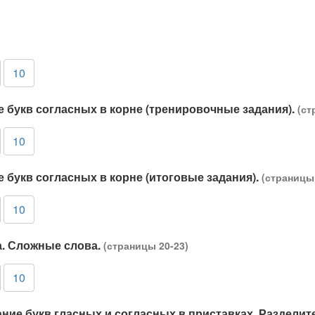
10
е букв согласных в корне (тренировочные задания).
(ст
10
е букв согласных в корне (итоговые задания).
(страницы 
10
а. Сложные слова.
(страницы 20-23)
10
ание букв гласных и согласных в приставках. Раздели