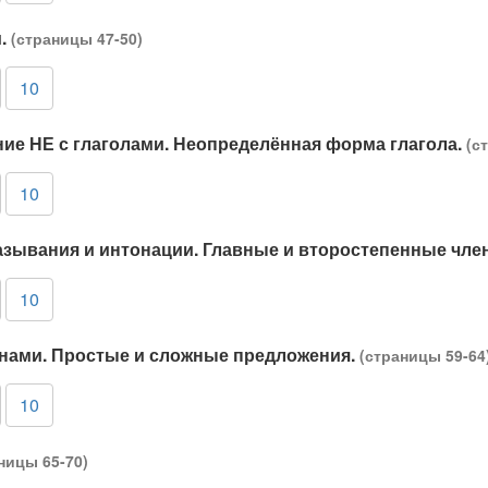
и.
(страницы 47-50)
10
ание НЕ с глаголами. Неопределённая форма глагола.
(с
10
азывания и интонации. Главные и второстепенные чл
10
енами. Простые и сложные предложения.
(страницы 59-64
10
ницы 65-70)