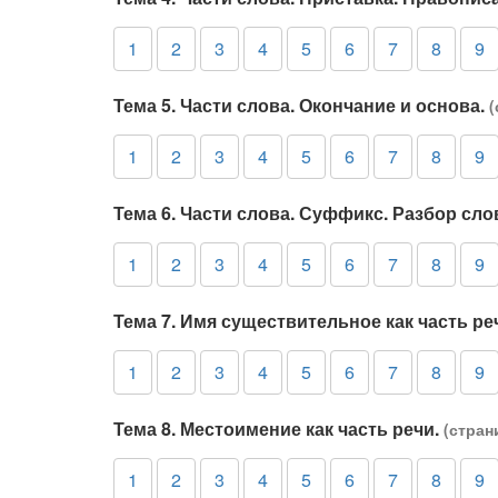
1
2
3
4
5
6
7
8
9
Тема 5. Части слова. Окончание и основа.
(
1
2
3
4
5
6
7
8
9
Тема 6. Части слова. Суффикс. Разбор сло
1
2
3
4
5
6
7
8
9
Тема 7. Имя существительное как часть ре
1
2
3
4
5
6
7
8
9
Тема 8. Местоимение как часть речи.
(стран
1
2
3
4
5
6
7
8
9