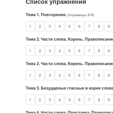
Список упражнений
Тема 1. Повторение.
(страницы 5-9)
1
2
3
4
5
6
7
8
9
Тема 2. Части слова. Корень. Правописани
1
2
3
4
5
6
7
8
9
Тема 2. Части слова. Корень. Правописани
1
2
3
4
5
6
7
8
9
Тема 3. Безударные гласные в корне слов
1
2
3
4
5
6
7
8
9
Тема 4. Части слова. Приставка. Правопис